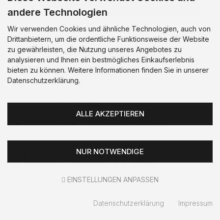
andere Technologien
Wir verwenden Cookies und ähnliche Technologien, auch von
Drittanbietern, um die ordentliche Funktionsweise der Website
zu gewährleisten, die Nutzung unseres Angebotes zu
analysieren und Ihnen ein bestmögliches Einkaufserlebnis
PET-G 6mm Klar
bieten zu können. Weitere Informationen finden Sie in unserer
Datenschutzerklärung.
Sie können als Gast (bzw.
ALLE AKZEPTIEREN
mit Ihrem derzeitigen
NUR NOTWENDIGE
Status) keine Preise
EINSTELLUNGEN ANPASSEN
sehen.
Datenschutzerklärung
Impressum