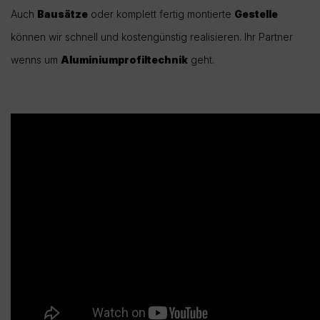
Auch
Bausätze
oder komplett fertig montierte
Gestelle
können wir schnell und kostengünstig realisieren. Ihr Partner
wenns um
Aluminiumprofiltechnik
geht.