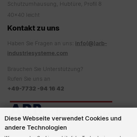
Schutzumhausung, Hubtüre, Profil 8
40x40 leicht
Kontakt zu uns
Haben Sie Fragen an uns:
info(@)arb-
industriesysteme.com
Brauchen Sie Unterstützung?
Rufen Sie uns an
+49-7732 -94 16 42
Diese Webseite verwendet Cookies und
andere Technologien